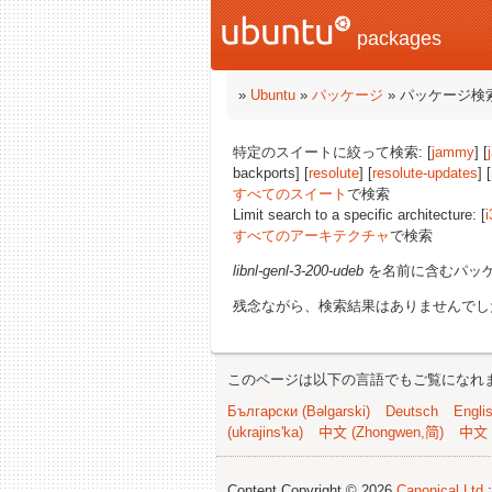
packages
»
Ubuntu
»
パッケージ
» パッケージ検
特定のスイートに絞って検索: [
jammy
] [
backports] [
resolute
] [
resolute-updates
] [
すべてのスイート
で検索
Limit search to a specific architecture: [
i
すべてのアーキテクチャ
で検索
libnl-genl-3-200-udeb
を名前に含むパッ
残念ながら、検索結果はありませんでし
このページは以下の言語でもご覧になれ
Български (Bəlgarski)
Deutsch
Engli
(ukrajins'ka)
中文 (Zhongwen,简)
中文 
Content Copyright © 2026
Canonical Ltd.