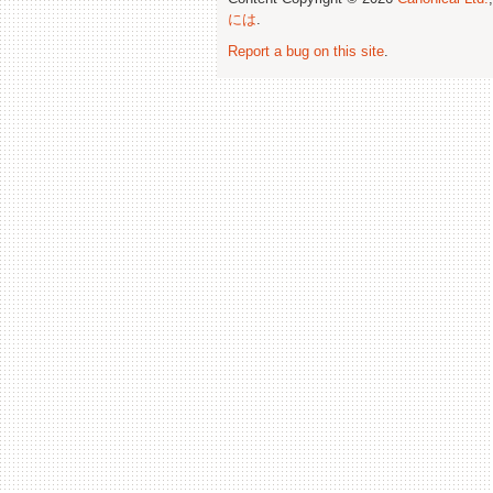
には
.
Report a bug on this site
.