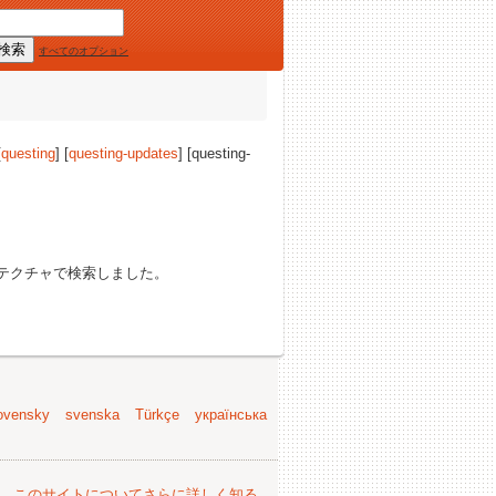
すべてのオプション
[
questing
] [
questing-updates
] [questing-
テクチャで検索しました。
ovensky
svenska
Türkçe
українська
。
このサイトについてさらに詳しく知る