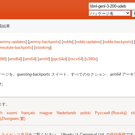
索結果
jammy-updates
] [
jammy-backports
] [
noble
] [
noble-updates
] [
noble-backports
] 
resolute-backports
] [
stonking
]
386
] [
amd64
] [
arm64
] [
armhf
] [
ppc64el
] [
riscv64
] [
s390x
]
ケージを、
questing-backports
スイート、すべてのセクション、
arm64
アーキ
た
ます。
sh
suomi
français
magyar
Nederlands
polski
Русский (Russkij)
sl
(Zhongwen,繁)
;
ライセンス条項
をご覧ください。 Ubuntu は Canonical Ltd. の
登録商標
です