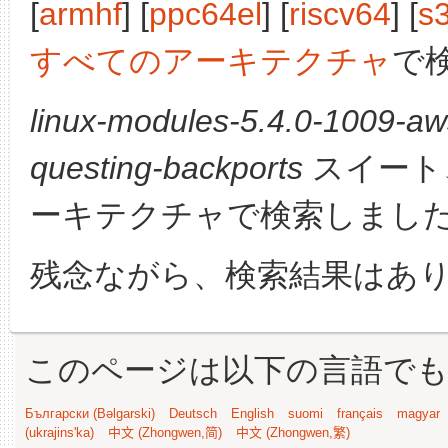
[
armhf
] [
ppc64el
] [
riscv64
] [
s
すべてのアーキテクチャ
で
linux-modules-5.4.0-1009-aw
questing-backports
スイート
ーキテクチャで検索しまし
残念ながら、検索結果はあ
このページは以下の言語で
Български (Bəlgarski)
Deutsch
English
suomi
français
magyar
(ukrajins'ka)
中文 (Zhongwen,简)
中文 (Zhongwen,繁)