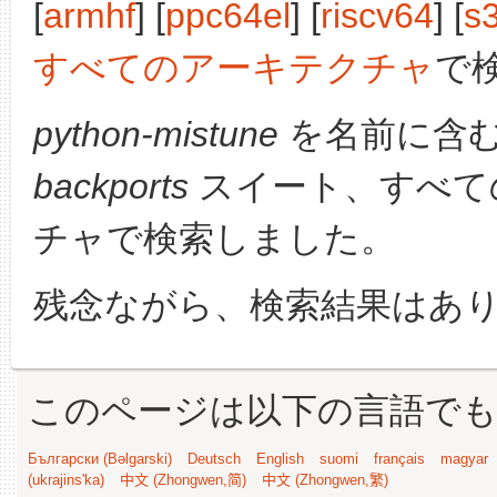
[
armhf
] [
ppc64el
] [
riscv64
] [
s
すべてのアーキテクチャ
で
python-mistune
を名前に含
backports
スイート、すべて
チャで検索しました。
残念ながら、検索結果はあ
このページは以下の言語で
Български (Bəlgarski)
Deutsch
English
suomi
français
magyar
(ukrajins'ka)
中文 (Zhongwen,简)
中文 (Zhongwen,繁)