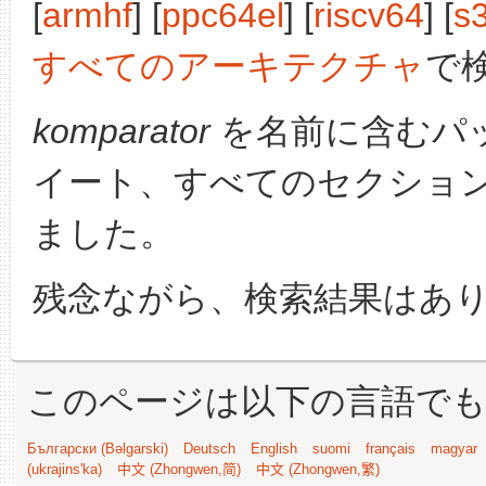
[
armhf
] [
ppc64el
] [
riscv64
] [
s
すべてのアーキテクチャ
で
komparator
を名前に含むパ
イート、すべてのセクショ
ました。
残念ながら、検索結果はあ
このページは以下の言語で
Български (Bəlgarski)
Deutsch
English
suomi
français
magyar
(ukrajins'ka)
中文 (Zhongwen,简)
中文 (Zhongwen,繁)