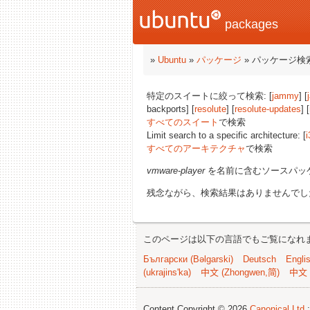
packages
»
Ubuntu
»
パッケージ
» パッケージ検
特定のスイートに絞って検索: [
jammy
] [
backports] [
resolute
] [
resolute-updates
] [
すべてのスイート
で検索
Limit search to a specific architecture: [
i
すべてのアーキテクチャ
で検索
vmware-player
を名前に含むソースパッ
残念ながら、検索結果はありませんでし
このページは以下の言語でもご覧になれ
Български (Bəlgarski)
Deutsch
Engli
(ukrajins'ka)
中文 (Zhongwen,简)
中文 
Content Copyright © 2026
Canonical Ltd.