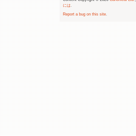
には
.
Report a bug on this site
.