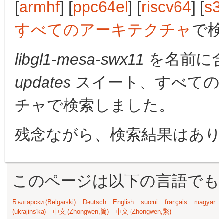
[
armhf
] [
ppc64el
] [
riscv64
] [
s
すべてのアーキテクチャ
で
libgl1-mesa-swx11
を名前に
updates
スイート、すべての
チャで検索しました。
残念ながら、検索結果はあ
このページは以下の言語で
Български (Bəlgarski)
Deutsch
English
suomi
français
magyar
(ukrajins'ka)
中文 (Zhongwen,简)
中文 (Zhongwen,繁)