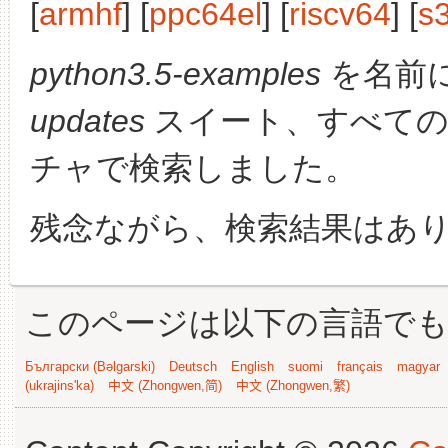
[
armhf
] [
ppc64el
] [
riscv64
] [
s
python3.5-examples
を名前
updates
スイート、すべての
チャで検索しました。
残念ながら、検索結果はあ
このページは以下の言語で
Български (Bəlgarski)
Deutsch
English
suomi
français
magyar
(ukrajins'ka)
中文 (Zhongwen,简)
中文 (Zhongwen,繁)