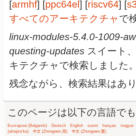
[
armhf
] [
ppc64el
] [
riscv64
] [
s
すべてのアーキテクチャ
で
linux-modules-5.4.0-1009-aw
questing-updates
スイート、
キテクチャで検索しました
残念ながら、検索結果はあ
このページは以下の言語で
Български (Bəlgarski)
Deutsch
English
suomi
français
magyar
(ukrajins'ka)
中文 (Zhongwen,简)
中文 (Zhongwen,繁)