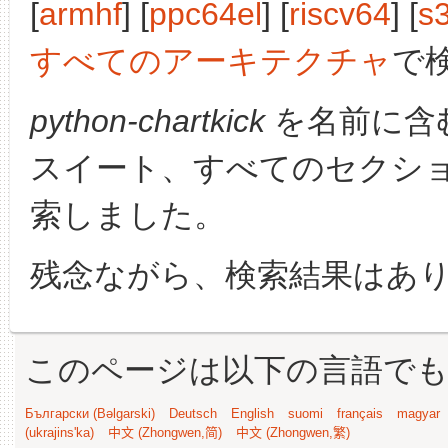
[
armhf
] [
ppc64el
] [
riscv64
] [
s
すべてのアーキテクチャ
で
python-chartkick
を名前に含
スイート、すべてのセクシ
索しました。
残念ながら、検索結果はあ
このページは以下の言語で
Български (Bəlgarski)
Deutsch
English
suomi
français
magyar
(ukrajins'ka)
中文 (Zhongwen,简)
中文 (Zhongwen,繁)