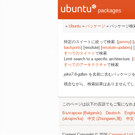
packages
»
Ubuntu
»
パッケージ
» パッケージ検
特定のスイートに絞って検索: [
jammy
] [
backports
] [resolute] [
resolute-updates
] [
すべてのスイート
で検索
Limit search to a specific architecture: [
i
すべてのアーキテクチャ
で検索
pike7.8-gdbm
を名前に含むパッケージ
残念ながら、検索結果はありませんでし
このページは以下の言語でもご覧になれ
Български (Bəlgarski)
Deutsch
Engli
(ukrajins'ka)
中文 (Zhongwen,简)
中文 
Content Copyright © 2026
Canonical Ltd.