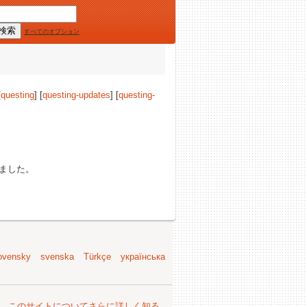
すべてのオプション
[
questing
] [
questing-updates
] [
questing-
ました。
ovensky
svenska
Türkçe
українська
。
このサイトについてさらに詳しく知る