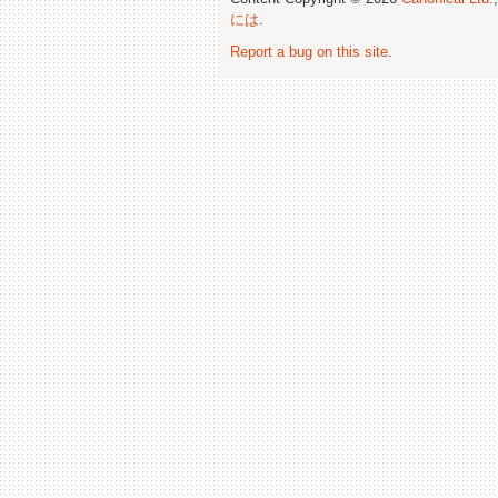
には
.
Report a bug on this site
.