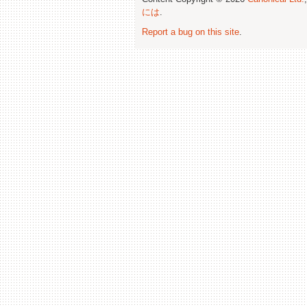
には
.
Report a bug on this site
.