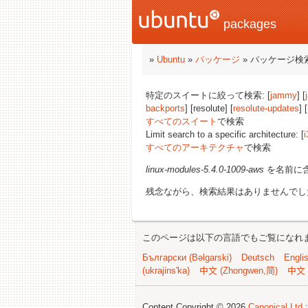
packages
»
Ubuntu
»
パッケージ
» パッケージ検
特定のスイートに絞って検索: [
jammy
] [
backports
] [resolute] [
resolute-updates
] [
すべてのスイート
で検索
Limit search to a specific architecture: [
i
すべてのアーキテクチャ
で検索
linux-modules-5.4.0-1009-aws
を名前に
残念ながら、検索結果はありませんでし
このページは以下の言語でもご覧になれ
Български (Bəlgarski)
Deutsch
Engli
(ukrajins'ka)
中文 (Zhongwen,简)
中文 
Content Copyright © 2026
Canonical Ltd.