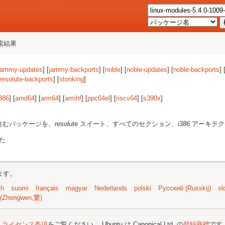
索結果
jammy-updates
] [
jammy-backports
] [
noble
] [
noble-updates
] [
noble-backports
] 
resolute-backports
] [
stonking
]
386
] [
amd64
] [
arm64
] [
armhf
] [
ppc64el
] [
riscv64
] [
s390x
]
含むパッケージを、
resolute
スイート、すべてのセクション、
i386
アーキテク
た
ます。
sh
suomi
français
magyar
Nederlands
polski
Русский (Russkij)
sl
(Zhongwen,繁)
;
ライセンス条項
をご覧ください。 Ubuntu は Canonical Ltd. の
登録商標
です