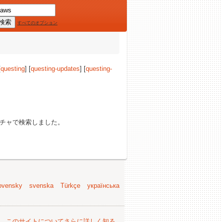
すべてのオプション
[
questing
] [
questing-updates
] [
questing-
チャで検索しました。
ovensky
svenska
Türkçe
українська
。
このサイトについてさらに詳しく知る