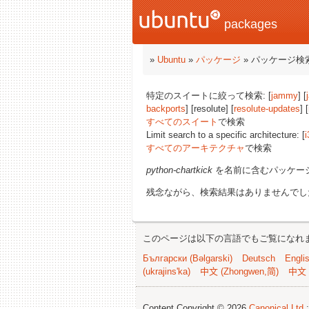
packages
»
Ubuntu
»
パッケージ
» パッケージ検
特定のスイートに絞って検索: [
jammy
] [
backports
] [resolute] [
resolute-updates
] [
すべてのスイート
で検索
Limit search to a specific architecture: [
i
すべてのアーキテクチャ
で検索
python-chartkick
を名前に含むパッケー
残念ながら、検索結果はありませんでし
このページは以下の言語でもご覧になれ
Български (Bəlgarski)
Deutsch
Engli
(ukrajins'ka)
中文 (Zhongwen,简)
中文 
Content Copyright © 2026
Canonical Ltd.