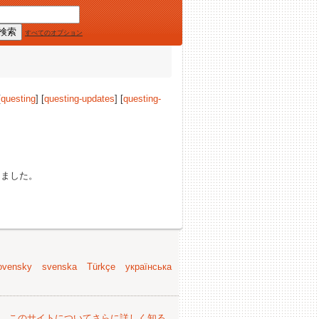
すべてのオプション
[
questing
] [
questing-updates
] [
questing-
ました。
ovensky
svenska
Türkçe
українська
。
このサイトについてさらに詳しく知る