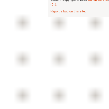
には
.
Report a bug on this site
.