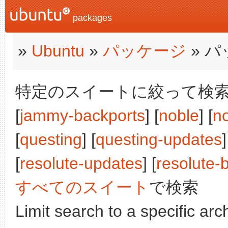
packages
»
Ubuntu
»
パッケージ
» 
特定のスイートに絞って検索:
[
jammy-backports
] [
noble
] [
n
[
questing
] [
questing-updates
]
[
resolute-updates
] [
resolute-
すべてのスイート
で検索
Limit search to a specific arch