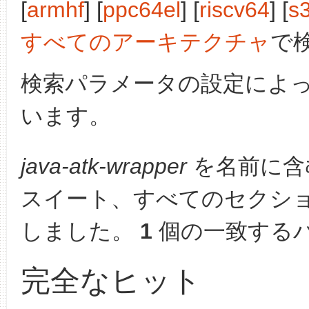
[
armhf
] [
ppc64el
] [
riscv64
] [
s
すべてのアーキテクチャ
で
検索パラメータの設定によ
います。
java-atk-wrapper
を名前に含
スイート、すべてのセクシ
しました。
1
個の一致する
完全なヒット