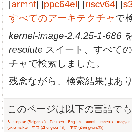
[
armhf
] [
ppc64el
] [
riscv64
] [
s
すべてのアーキテクチャ
で
kernel-image-2.4.25-1-686
を
resolute
スイート、すべての
チャで検索しました。
残念ながら、検索結果はあ
このページは以下の言語で
Български (Bəlgarski)
Deutsch
English
suomi
français
magyar
(ukrajins'ka)
中文 (Zhongwen,简)
中文 (Zhongwen,繁)