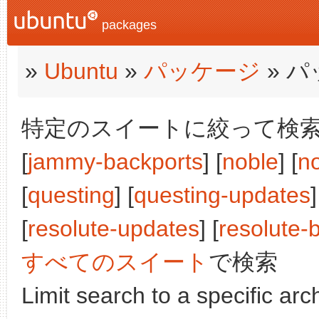
packages
»
Ubuntu
»
パッケージ
» 
特定のスイートに絞って検索:
[
jammy-backports
] [
noble
] [
n
[
questing
] [
questing-updates
]
[
resolute-updates
] [
resolute-
すべてのスイート
で検索
Limit search to a specific arch