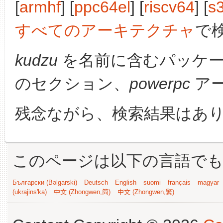
[
armhf
] [
ppc64el
] [
riscv64
] [
s
すべてのアーキテクチャ
で
kudzu
を名前に含むパッケ
のセクション、
powerpc
ア
残念ながら、検索結果はあ
このページは以下の言語で
Български (Bəlgarski)
Deutsch
English
suomi
français
magyar
(ukrajins'ka)
中文 (Zhongwen,简)
中文 (Zhongwen,繁)