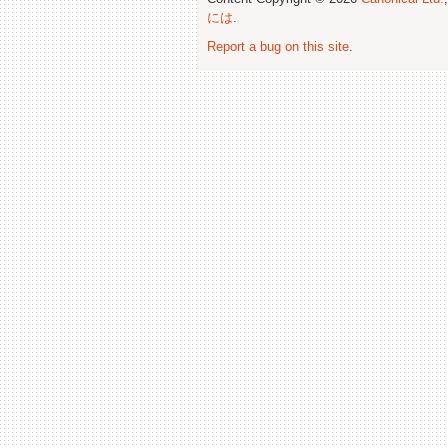
には
.
Report a bug on this site
.