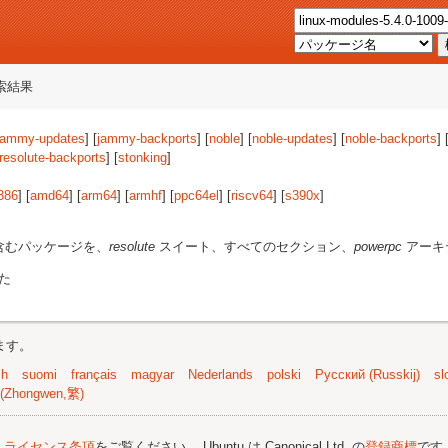
索結果
jammy-updates
] [
jammy-backports
] [
noble
] [
noble-updates
] [
noble-backports
] 
resolute-backports
] [
stonking
]
386
] [
amd64
] [
arm64
] [
armhf
] [
ppc64el
] [
riscv64
] [
s390x
]
含むパッケージを、
resolute
スイート、すべてのセクション、
powerpc
アーキ
た
ます。
sh
suomi
français
magyar
Nederlands
polski
Русский (Russkij)
sl
(Zhongwen,繁)
;
ライセンス条項
をご覧ください。 Ubuntu は Canonical Ltd. の
登録商標
です