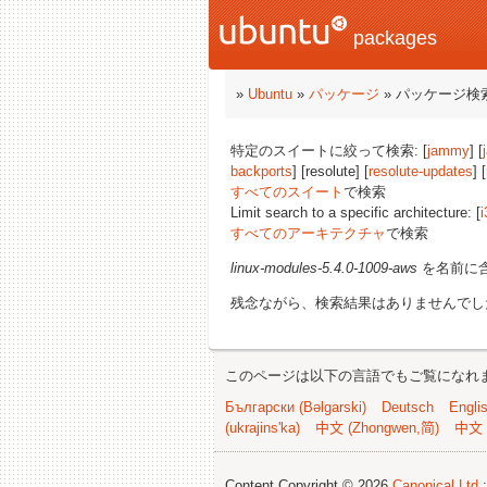
packages
»
Ubuntu
»
パッケージ
» パッケージ検
特定のスイートに絞って検索: [
jammy
] [
backports
] [resolute] [
resolute-updates
] [
すべてのスイート
で検索
Limit search to a specific architecture: [
i
すべてのアーキテクチャ
で検索
linux-modules-5.4.0-1009-aws
を名前に
残念ながら、検索結果はありませんでし
このページは以下の言語でもご覧になれ
Български (Bəlgarski)
Deutsch
Engli
(ukrajins'ka)
中文 (Zhongwen,简)
中文 
Content Copyright © 2026
Canonical Ltd.