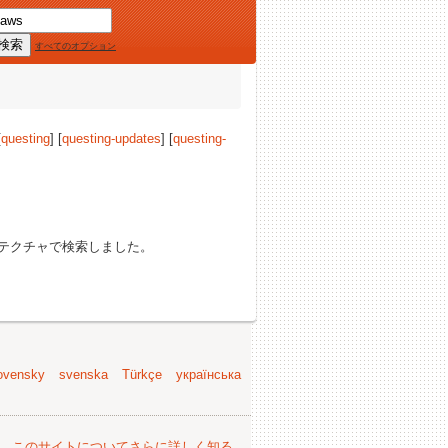
すべてのオプション
[
questing
] [
questing-updates
] [
questing-
テクチャで検索しました。
ovensky
svenska
Türkçe
українська
。
このサイトについてさらに詳しく知る