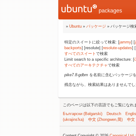
packages
»
Ubuntu
»
パッケージ
» パッケージ検
特定のスイートに絞って検索: [
jammy
] [
backports
] [resolute] [
resolute-updates
] [
すべてのスイート
で検索
Limit search to a specific architecture: [
i
すべてのアーキテクチャ
で検索
pike7.8-gdbm
を名前に含むパッケージ
残念ながら、検索結果はありませんでし
このページは以下の言語でもご覧になれ
Български (Bəlgarski)
Deutsch
Engli
(ukrajins'ka)
中文 (Zhongwen,简)
中文 
Content Copyright © 2026
Canonical Ltd.