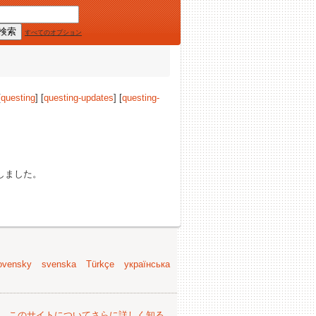
すべてのオプション
[
questing
] [
questing-updates
] [
questing-
しました。
ovensky
svenska
Türkçe
українська
。
このサイトについてさらに詳しく知る