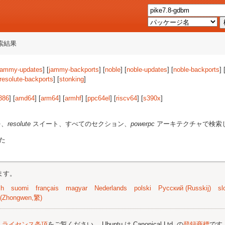
索結果
jammy-updates
] [
jammy-backports
] [
noble
] [
noble-updates
] [
noble-backports
] 
resolute-backports
] [
stonking
]
386
] [
amd64
] [
arm64
] [
armhf
] [
ppc64el
] [
riscv64
] [
s390x
]
を、
resolute
スイート、すべてのセクション、
powerpc
アーキテクチャで検索
た
ます。
sh
suomi
français
magyar
Nederlands
polski
Русский (Russkij)
sl
(Zhongwen,繁)
;
ライセンス条項
をご覧ください。 Ubuntu は Canonical Ltd. の
登録商標
です