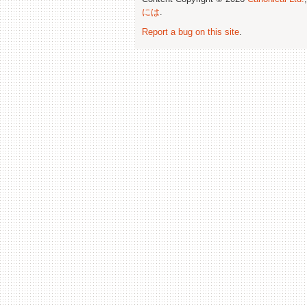
には
.
Report a bug on this site
.