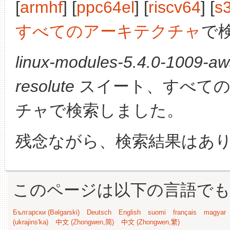
[
armhf
] [
ppc64el
] [
riscv64
] [
s
すべてのアーキテクチャ
で
linux-modules-5.4.0-1009-aw
resolute
スイート、すべての
チャで検索しました。
残念ながら、検索結果はあ
このページは以下の言語で
Български (Bəlgarski)
Deutsch
English
suomi
français
magyar
(ukrajins'ka)
中文 (Zhongwen,简)
中文 (Zhongwen,繁)