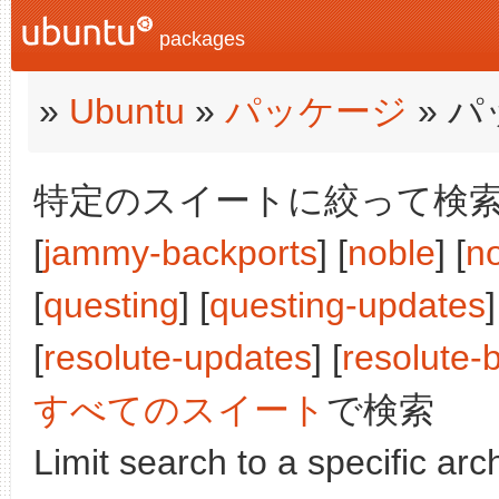
packages
»
Ubuntu
»
パッケージ
» 
特定のスイートに絞って検索:
[
jammy-backports
] [
noble
] [
n
[
questing
] [
questing-updates
]
[
resolute-updates
] [
resolute-
すべてのスイート
で検索
Limit search to a specific arch