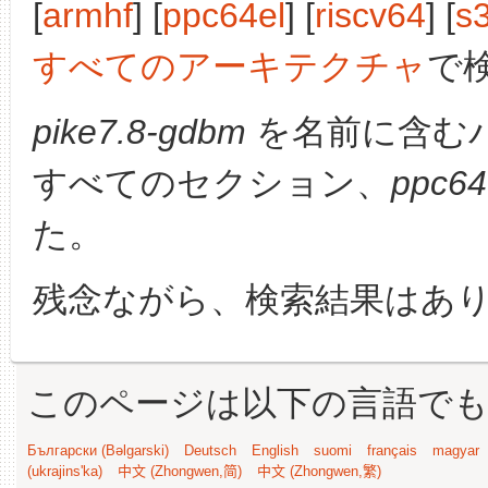
[
armhf
] [
ppc64el
] [
riscv64
] [
s
すべてのアーキテクチャ
で
pike7.8-gdbm
を名前に含む
すべてのセクション、
ppc64
た。
残念ながら、検索結果はあ
このページは以下の言語で
Български (Bəlgarski)
Deutsch
English
suomi
français
magyar
(ukrajins'ka)
中文 (Zhongwen,简)
中文 (Zhongwen,繁)