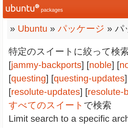
packages
»
Ubuntu
»
パッケージ
» 
特定のスイートに絞って検索:
[
jammy-backports
] [
noble
] [
n
[
questing
] [
questing-updates
]
[
resolute-updates
] [
resolute-
すべてのスイート
で検索
Limit search to a specific arch