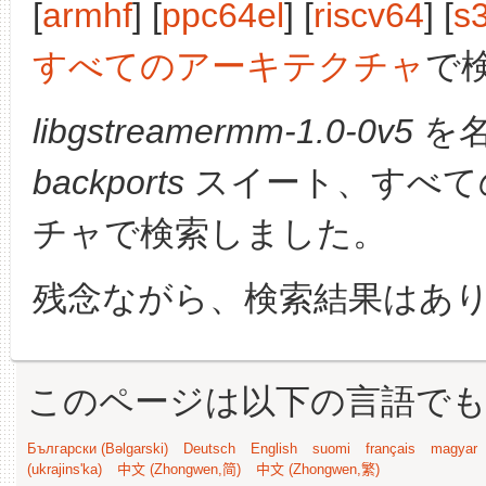
[
armhf
] [
ppc64el
] [
riscv64
] [
s
すべてのアーキテクチャ
で
libgstreamermm-1.0-0v5
を名
backports
スイート、すべて
チャで検索しました。
残念ながら、検索結果はあ
このページは以下の言語で
Български (Bəlgarski)
Deutsch
English
suomi
français
magyar
(ukrajins'ka)
中文 (Zhongwen,简)
中文 (Zhongwen,繁)