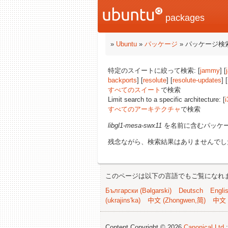
packages
»
Ubuntu
»
パッケージ
» パッケージ検
特定のスイートに絞って検索: [
jammy
] [
backports
] [
resolute
] [
resolute-updates
] 
すべてのスイート
で検索
Limit search to a specific architecture: [
i
すべてのアーキテクチャ
で検索
libgl1-mesa-swx11
を名前に含むパッケ
残念ながら、検索結果はありませんでし
このページは以下の言語でもご覧になれ
Български (Bəlgarski)
Deutsch
Engli
(ukrajins'ka)
中文 (Zhongwen,简)
中文 
Content Copyright © 2026
Canonical Ltd.