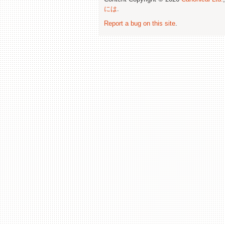
には
.
Report a bug on this site
.