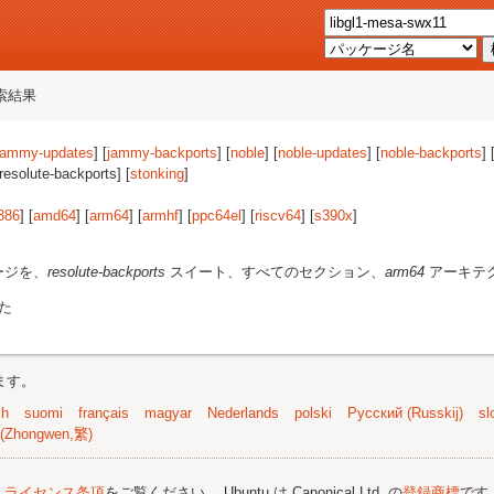
索結果
jammy-updates
] [
jammy-backports
] [
noble
] [
noble-updates
] [
noble-backports
] 
[resolute-backports] [
stonking
]
386
] [
amd64
] [
arm64
] [
armhf
] [
ppc64el
] [
riscv64
] [
s390x
]
ージを、
resolute-backports
スイート、すべてのセクション、
arm64
アーキテ
た
ます。
sh
suomi
français
magyar
Nederlands
polski
Русский (Russkij)
sl
(Zhongwen,繁)
;
ライセンス条項
をご覧ください。 Ubuntu は Canonical Ltd. の
登録商標
です