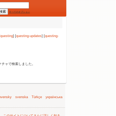
すべてのオプション
[
questing
] [
questing-updates
] [
questing-
クチャで検索しました。
ovensky
svenska
Türkçe
українська
。
このサイトについてさらに詳しく知る