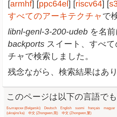
[
armhf
] [
ppc64el
] [
riscv64
] [
s
すべてのアーキテクチャ
で
libnl-genl-3-200-udeb
を名前
backports
スイート、すべて
チャで検索しました。
残念ながら、検索結果はあ
このページは以下の言語で
Български (Bəlgarski)
Deutsch
English
suomi
français
magyar
(ukrajins'ka)
中文 (Zhongwen,简)
中文 (Zhongwen,繁)