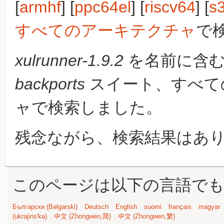
[
armhf
] [
ppc64el
] [
riscv64
] [
s
すべてのアーキテクチャ
で
xulrunner-1.9.2
を名前に含む
backports
スイート、すべて
ャで検索しました。
残念ながら、検索結果はあ
このページは以下の言語で
Български (Bəlgarski)
Deutsch
English
suomi
français
magyar
(ukrajins'ka)
中文 (Zhongwen,简)
中文 (Zhongwen,繁)