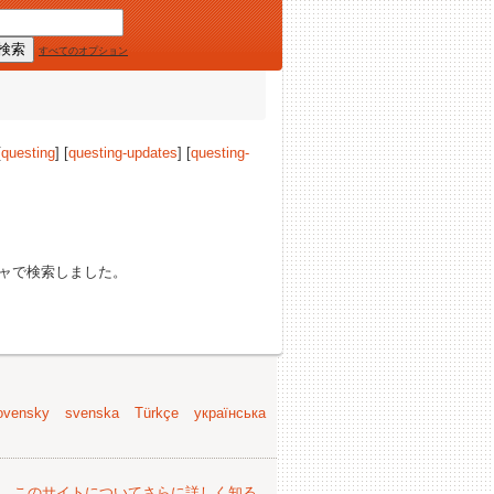
すべてのオプション
[
questing
] [
questing-updates
] [
questing-
ャで検索しました。
ovensky
svenska
Türkçe
українська
。
このサイトについてさらに詳しく知る