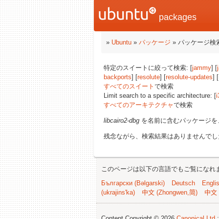
packages
»
Ubuntu
»
パッケージ
» パッケージ検
特定のスイートに絞って検索: [
jammy
] [
backports
] [
resolute
] [
resolute-updates
] 
すべてのスイート
で検索
Limit search to a specific architecture: [
i
すべてのアーキテクチャ
で検索
libcairo2-dbg
を名前に含むパッケージを
残念ながら、検索結果はありませんでし
このページは以下の言語でもご覧になれ
Български (Bəlgarski)
Deutsch
Engli
(ukrajins'ka)
中文 (Zhongwen,简)
中文 
Content Copyright © 2026
Canonical Ltd.