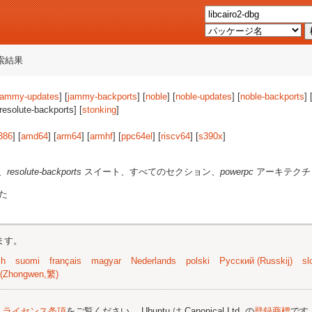
索結果
jammy-updates
] [
jammy-backports
] [
noble
] [
noble-updates
] [
noble-backports
] 
[resolute-backports] [
stonking
]
386
] [
amd64
] [
arm64
] [
armhf
] [
ppc64el
] [
riscv64
] [
s390x
]
、
resolute-backports
スイート、すべてのセクション、
powerpc
アーキテクチ
た
ます。
sh
suomi
français
magyar
Nederlands
polski
Русский (Russkij)
sl
(Zhongwen,繁)
;
ライセンス条項
をご覧ください。 Ubuntu は Canonical Ltd. の
登録商標
です