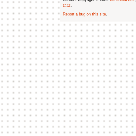
には
.
Report a bug on this site
.