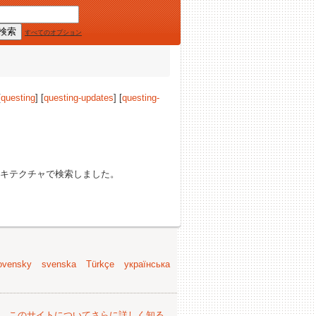
すべてのオプション
[
questing
] [
questing-updates
] [
questing-
キテクチャで検索しました。
ovensky
svenska
Türkçe
українська
。
このサイトについてさらに詳しく知る