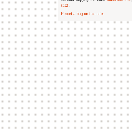
には
.
Report a bug on this site
.