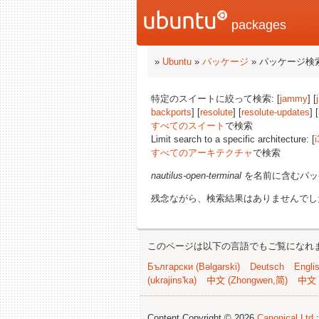
packages
»
Ubuntu
»
パッケージ
» パッケージ検
特定のスイートに絞って検索: [
jammy
] [
backports
] [
resolute
] [
resolute-updates
] 
すべてのスイート
で検索
Limit search to a specific architecture: [
i
すべてのアーキテクチャ
で検索
nautilus-open-terminal
を名前に含むパッ
残念ながら、検索結果はありませんでし
このページは以下の言語でもご覧になれ
Български (Bəlgarski)
Deutsch
Engli
(ukrajins'ka)
中文 (Zhongwen,简)
中文 
Content Copyright © 2026
Canonical Ltd.