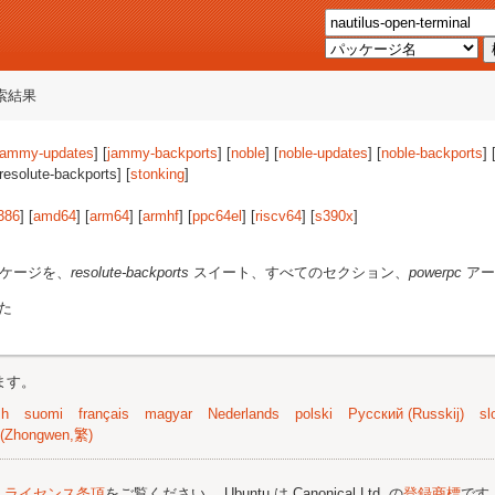
索結果
jammy-updates
] [
jammy-backports
] [
noble
] [
noble-updates
] [
noble-backports
] 
[resolute-backports] [
stonking
]
386
] [
amd64
] [
arm64
] [
armhf
] [
ppc64el
] [
riscv64
] [
s390x
]
ケージを、
resolute-backports
スイート、すべてのセクション、
powerpc
アー
た
ます。
sh
suomi
français
magyar
Nederlands
polski
Русский (Russkij)
sl
(Zhongwen,繁)
;
ライセンス条項
をご覧ください。 Ubuntu は Canonical Ltd. の
登録商標
です