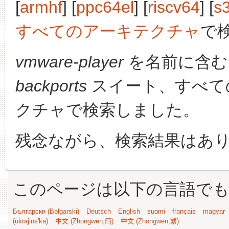
[
armhf
] [
ppc64el
] [
riscv64
] [
s
すべてのアーキテクチャ
で
vmware-player
を名前に含む
backports
スイート、すべて
クチャで検索しました。
残念ながら、検索結果はあ
このページは以下の言語で
Български (Bəlgarski)
Deutsch
English
suomi
français
magyar
(ukrajins'ka)
中文 (Zhongwen,简)
中文 (Zhongwen,繁)