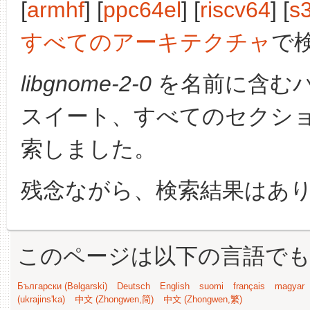
[
armhf
] [
ppc64el
] [
riscv64
] [
s
すべてのアーキテクチャ
で
libgnome-2-0
を名前に含む
スイート、すべてのセクシ
索しました。
残念ながら、検索結果はあ
このページは以下の言語で
Български (Bəlgarski)
Deutsch
English
suomi
français
magyar
(ukrajins'ka)
中文 (Zhongwen,简)
中文 (Zhongwen,繁)