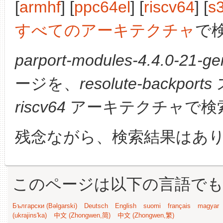
[
armhf
] [
ppc64el
] [
riscv64
] [
s
すべてのアーキテクチャ
で
parport-modules-4.4.0-21-gen
ージを、
resolute-backports
riscv64
アーキテクチャで検
残念ながら、検索結果はあ
このページは以下の言語で
Български (Bəlgarski)
Deutsch
English
suomi
français
magyar
(ukrajins'ka)
中文 (Zhongwen,简)
中文 (Zhongwen,繁)