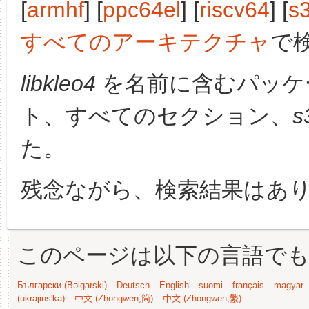
[
armhf
] [
ppc64el
] [
riscv64
] [
s
すべてのアーキテクチャ
で
libkleo4
を名前に含むパッケ
ト、すべてのセクション、
s
た。
残念ながら、検索結果はあ
このページは以下の言語で
Български (Bəlgarski)
Deutsch
English
suomi
français
magyar
(ukrajins'ka)
中文 (Zhongwen,简)
中文 (Zhongwen,繁)