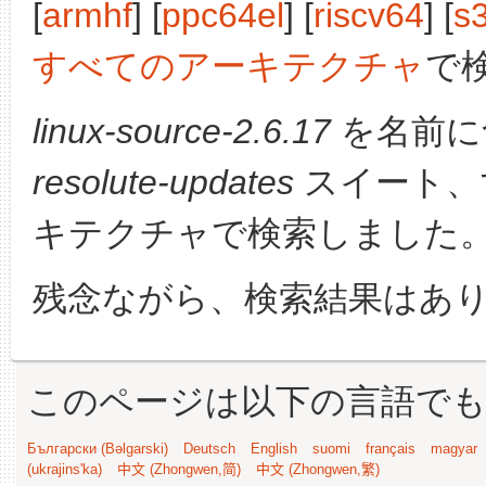
[
armhf
] [
ppc64el
] [
riscv64
] [
s
すべてのアーキテクチャ
で
linux-source-2.6.17
を名前に
resolute-updates
スイート、
キテクチャで検索しました
残念ながら、検索結果はあ
このページは以下の言語で
Български (Bəlgarski)
Deutsch
English
suomi
français
magyar
(ukrajins'ka)
中文 (Zhongwen,简)
中文 (Zhongwen,繁)