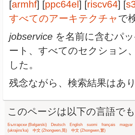
[
armhf
] [
ppc64el
] [
riscv64
] [
s
すべてのアーキテクチャ
で
jobservice
を名前に含むパッ
ート、すべてのセクション
した。
残念ながら、検索結果はあ
このページは以下の言語で
Български (Bəlgarski)
Deutsch
English
suomi
français
magyar
(ukrajins'ka)
中文 (Zhongwen,简)
中文 (Zhongwen,繁)