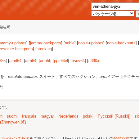
索結果
jammy-updates
] [
jammy-backports
] [
noble
] [
noble-updates
] [
noble-backports
] 
resolute-backports
] [
stonking
]
386
] [
amd64
] [
arm64
] [
armhf
] [
ppc64el
] [
riscv64
] [
s390x
]
を、
resolute-updates
スイート、すべてのセクション、
armhf
アーキテクチャ
た
ます。
sh
suomi
français
magyar
Nederlands
polski
Русский (Russkij)
sl
(Zhongwen,繁)
;
ライセンス条項
をご覧ください。 Ubuntu は Canonical Ltd. の
登録商標
です