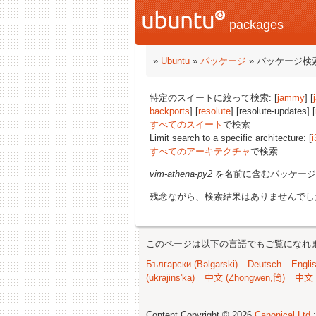
packages
»
Ubuntu
»
パッケージ
» パッケージ検
特定のスイートに絞って検索: [
jammy
] [
backports
] [
resolute
] [resolute-updates] [
すべてのスイート
で検索
Limit search to a specific architecture: [
i
すべてのアーキテクチャ
で検索
vim-athena-py2
を名前に含むパッケージ
残念ながら、検索結果はありませんでし
このページは以下の言語でもご覧になれ
Български (Bəlgarski)
Deutsch
Engli
(ukrajins'ka)
中文 (Zhongwen,简)
中文 
Content Copyright © 2026
Canonical Ltd.