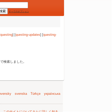
すべてのオプション
[
questing
] [
questing-updates
] [
questing-
で検索しました。
ovensky
svenska
Türkçe
українська
。
このサイトについてさらに詳しく知る