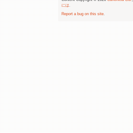
には
.
Report a bug on this site
.