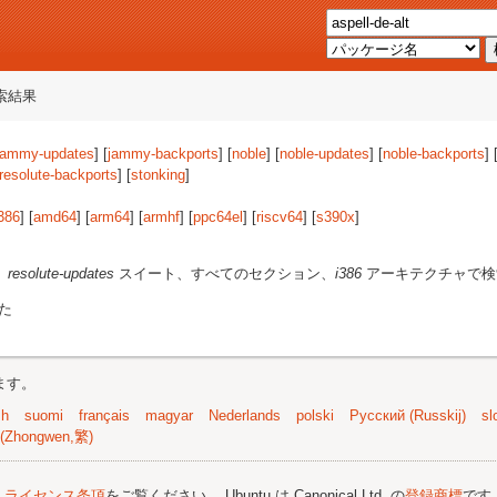
索結果
jammy-updates
] [
jammy-backports
] [
noble
] [
noble-updates
] [
noble-backports
] 
resolute-backports
] [
stonking
]
386
] [
amd64
] [
arm64
] [
armhf
] [
ppc64el
] [
riscv64
] [
s390x
]
、
resolute-updates
スイート、すべてのセクション、
i386
アーキテクチャで検
た
ます。
sh
suomi
français
magyar
Nederlands
polski
Русский (Russkij)
sl
(Zhongwen,繁)
;
ライセンス条項
をご覧ください。 Ubuntu は Canonical Ltd. の
登録商標
です