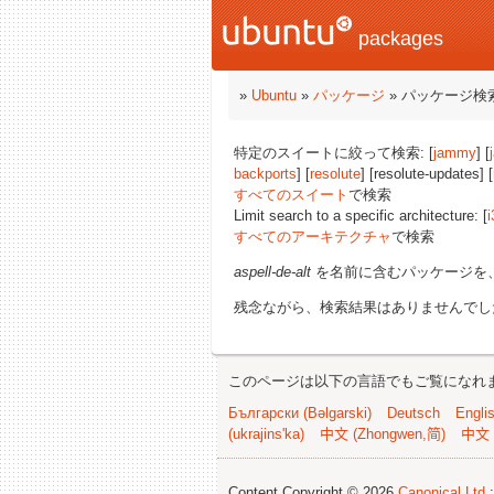
packages
»
Ubuntu
»
パッケージ
» パッケージ検
特定のスイートに絞って検索: [
jammy
] [
backports
] [
resolute
] [resolute-updates] [
すべてのスイート
で検索
Limit search to a specific architecture: [
i
すべてのアーキテクチャ
で検索
aspell-de-alt
を名前に含むパッケージを
残念ながら、検索結果はありませんでし
このページは以下の言語でもご覧になれ
Български (Bəlgarski)
Deutsch
Engli
(ukrajins'ka)
中文 (Zhongwen,简)
中文 
Content Copyright © 2026
Canonical Ltd.