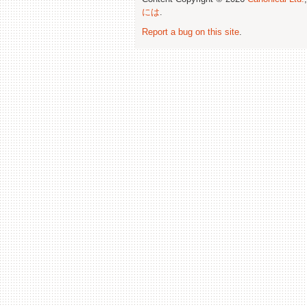
には
.
Report a bug on this site
.