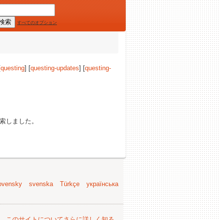
すべてのオプション
[
questing
] [
questing-updates
] [
questing-
索しました。
ovensky
svenska
Türkçe
українська
。
このサイトについてさらに詳しく知る