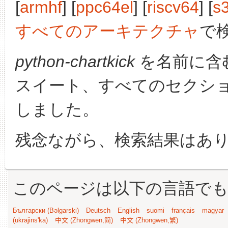
[
armhf
] [
ppc64el
] [
riscv64
] [
s
すべてのアーキテクチャ
で
python-chartkick
を名前に含
スイート、すべてのセクシ
しました。
残念ながら、検索結果はあ
このページは以下の言語で
Български (Bəlgarski)
Deutsch
English
suomi
français
magyar
(ukrajins'ka)
中文 (Zhongwen,简)
中文 (Zhongwen,繁)