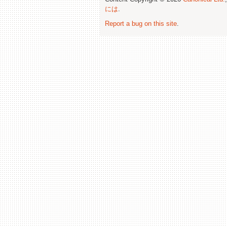
には
.
Report a bug on this site
.