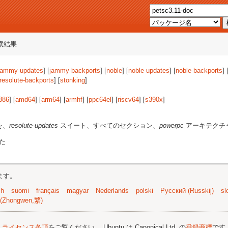
索結果
jammy-updates
] [
jammy-backports
] [
noble
] [
noble-updates
] [
noble-backports
] 
resolute-backports
] [
stonking
]
386
] [
amd64
] [
arm64
] [
armhf
] [
ppc64el
] [
riscv64
] [
s390x
]
を、
resolute-updates
スイート、すべてのセクション、
powerpc
アーキテクチ
た
ます。
sh
suomi
français
magyar
Nederlands
polski
Русский (Russkij)
sl
(Zhongwen,繁)
;
ライセンス条項
をご覧ください。 Ubuntu は Canonical Ltd. の
登録商標
です