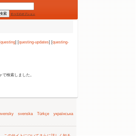
すべてのオプション
[
questing
] [
questing-updates
] [
questing-
ャで検索しました。
ovensky
svenska
Türkçe
українська
。
このサイトについてさらに詳しく知る