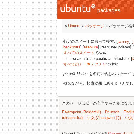
packages
»
Ubuntu
»
パッケージ
» パッケージ検
特定のスイートに絞って検索: [
jammy
] [
backports
] [
resolute
] [resolute-updates] [
すべてのスイート
で検索
Limit search to a specific architecture: [
i
すべてのアーキテクチャ
で検索
petsc3.11-doc
を名前に含むパッケージ
残念ながら、検索結果はありませんでし
このページは以下の言語でもご覧になれ
Български (Bəlgarski)
Deutsch
Engli
(ukrajins'ka)
中文 (Zhongwen,简)
中文 
Content Copyright © 2026
Canonical Ltd.