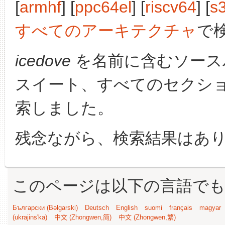
[
armhf
] [
ppc64el
] [
riscv64
] [
s
すべてのアーキテクチャ
で
icedove
を名前に含むソース
スイート、すべてのセクシ
索しました。
残念ながら、検索結果はあ
このページは以下の言語で
Български (Bəlgarski)
Deutsch
English
suomi
français
magyar
(ukrajins'ka)
中文 (Zhongwen,简)
中文 (Zhongwen,繁)