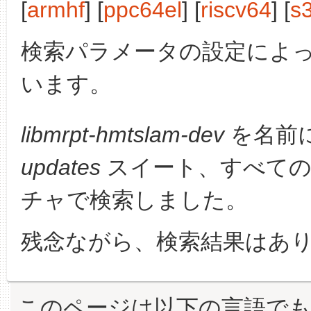
[
armhf
] [
ppc64el
] [
riscv64
] [
s
検索パラメータの設定によ
います。
libmrpt-hmtslam-dev
を名前
updates
スイート、すべての
チャで検索しました。
残念ながら、検索結果はあ
このページは以下の言語で