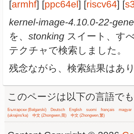
[
armhf
] [
ppc64el
] [
riscv64
] [
s
kernel-image-4.10.0-22-gener
を、
stonking
スイート、すべ
テクチャで検索しました。
残念ながら、検索結果はあ
このページは以下の言語で
Български (Bəlgarski)
Deutsch
English
suomi
français
magyar
(ukrajins'ka)
中文 (Zhongwen,简)
中文 (Zhongwen,繁)