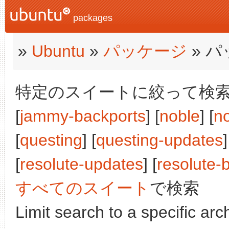
packages
»
Ubuntu
»
パッケージ
» 
特定のスイートに絞って検索:
[
jammy-backports
] [
noble
] [
n
[
questing
] [
questing-updates
]
[
resolute-updates
] [
resolute-
すべてのスイート
で検索
Limit search to a specific arch