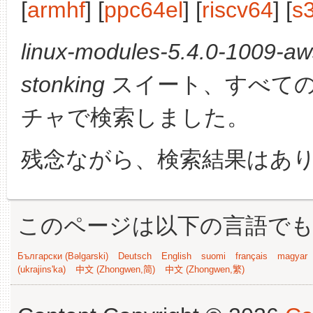
[
armhf
] [
ppc64el
] [
riscv64
] [
s
linux-modules-5.4.0-1009-aw
stonking
スイート、すべて
チャで検索しました。
残念ながら、検索結果はあ
このページは以下の言語で
Български (Bəlgarski)
Deutsch
English
suomi
français
magyar
(ukrajins'ka)
中文 (Zhongwen,简)
中文 (Zhongwen,繁)