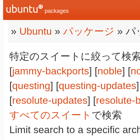
packages
»
Ubuntu
»
パッケージ
» 
特定のスイートに絞って検索:
[
jammy-backports
] [
noble
] [
n
[
questing
] [
questing-updates
]
[
resolute-updates
] [
resolute-
すべてのスイート
で検索
Limit search to a specific arch