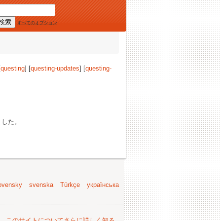
すべてのオプション
[
questing
] [
questing-updates
] [
questing-
ました。
ovensky
svenska
Türkçe
українська
。
このサイトについてさらに詳しく知る