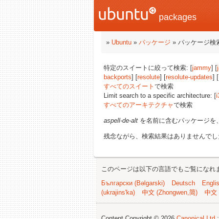
packages
»
Ubuntu
»
パッケージ
» パッケージ検
特定のスイートに絞って検索: [
jammy
] [
backports
] [
resolute
] [
resolute-updates
] [
すべてのスイート
で検索
Limit search to a specific architecture: [
i
すべてのアーキテクチャ
で検索
aspell-de-alt
を名前に含むパッケージを
残念ながら、検索結果はありませんでし
このページは以下の言語でもご覧になれ
Български (Bəlgarski)
Deutsch
Engli
(ukrajins'ka)
中文 (Zhongwen,简)
中文 
Content Copyright © 2026
Canonical Ltd.