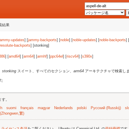
索結果
jammy-updates
] [
jammy-backports
] [
noble
] [
noble-updates
] [
noble-backports
] 
resolute-backports
] [stonking]
386
] [
amd64
] [
arm64
] [
armhf
] [
ppc64el
] [
riscv64
] [
s390x
]
、
stonking
スイート、すべてのセクション、
arm64
アーキテクチャで検索し
た
ます。
sh
suomi
français
magyar
Nederlands
polski
Русский (Russkij)
sl
(Zhongwen,繁)
;
ライセンス条項
をご覧ください。 Ubuntu は Canonical Ltd. の
登録商標
です