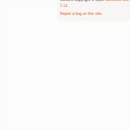
には
.
Report a bug on this site
.