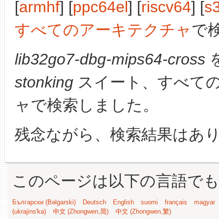
[
armhf
] [
ppc64el
] [
riscv64
] [
s
すべてのアーキテクチャ
で
lib32go7-dbg-mips64-cross
stonking
スイート、すべて
ャで検索しました。
残念ながら、検索結果はあ
このページは以下の言語で
Български (Bəlgarski)
Deutsch
English
suomi
français
magyar
(ukrajins'ka)
中文 (Zhongwen,简)
中文 (Zhongwen,繁)