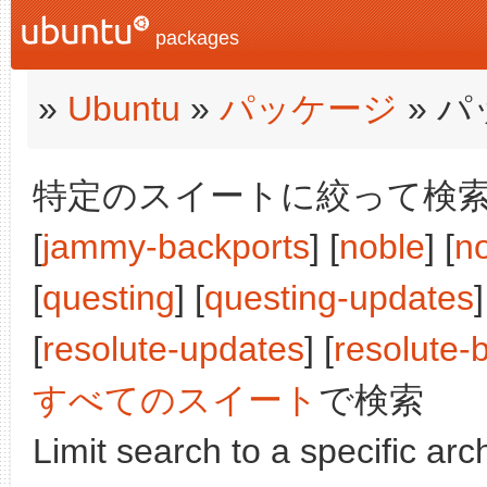
packages
»
Ubuntu
»
パッケージ
» 
特定のスイートに絞って検索:
[
jammy-backports
] [
noble
] [
n
[
questing
] [
questing-updates
]
[
resolute-updates
] [
resolute-
すべてのスイート
で検索
Limit search to a specific arch