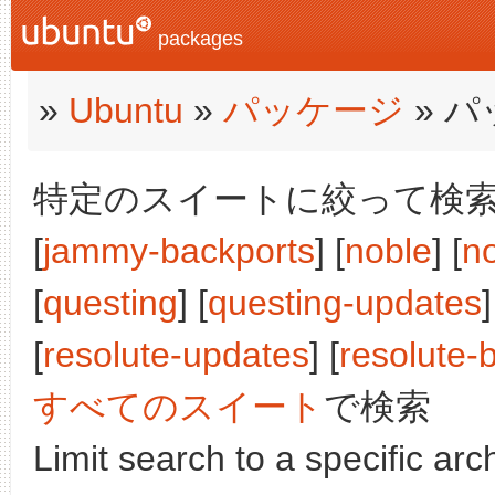
packages
»
Ubuntu
»
パッケージ
» 
特定のスイートに絞って検索:
[
jammy-backports
] [
noble
] [
n
[
questing
] [
questing-updates
]
[
resolute-updates
] [
resolute-
すべてのスイート
で検索
Limit search to a specific arch