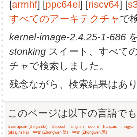
[
armhf
] [
ppc64el
] [
riscv64
] [
s
すべてのアーキテクチャ
で
kernel-image-2.4.25-1-686
を
stonking
スイート、すべて
チャで検索しました。
残念ながら、検索結果はあ
このページは以下の言語で
Български (Bəlgarski)
Deutsch
English
suomi
français
magyar
(ukrajins'ka)
中文 (Zhongwen,简)
中文 (Zhongwen,繁)