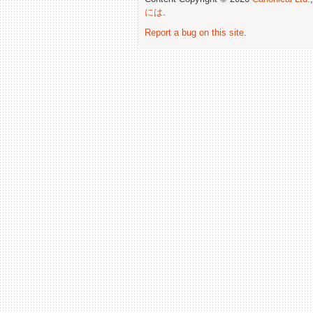
には
.
Report a bug on this site
.