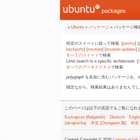
packages
»
Ubuntu
»
パッケージ
» パッケージ検
特定のスイートに絞って検索: [
jammy
] [
backports
] [
resolute
] [
resolute-updates
] [
すべてのスイート
で検索
Limit search to a specific architecture: [
i
すべてのアーキテクチャ
で検索
polygraph
を名前に含むパッケージを、
s
残念ながら、検索結果はありませんでし
このページは以下の言語でもご覧になれ
Български (Bəlgarski)
Deutsch
Engli
(ukrajins'ka)
中文 (Zhongwen,简)
中文 
Content Copyright © 2026
Canonical Ltd.