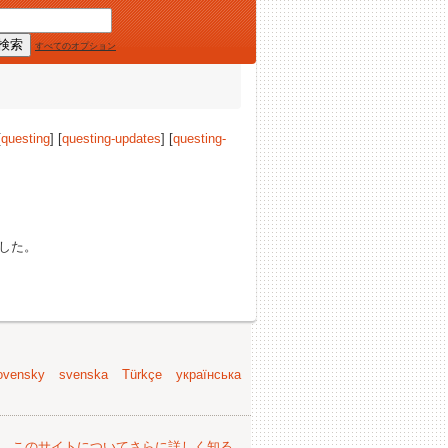
すべてのオプション
[
questing
] [
questing-updates
] [
questing-
した。
ovensky
svenska
Türkçe
українська
。
このサイトについてさらに詳しく知る