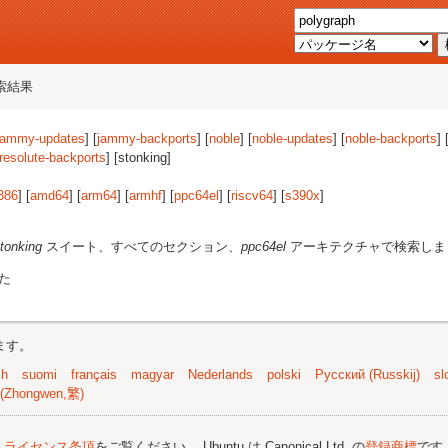
索結果
jammy-updates
] [
jammy-backports
] [
noble
] [
noble-updates
] [
noble-backports
] 
resolute-backports
] [stonking]
386
] [
amd64
] [
arm64
] [
armhf
] [
ppc64el
] [
riscv64
] [
s390x
]
tonking
スイート、すべてのセクション、
ppc64el
アーキテクチャで検索しま
た
ます。
sh
suomi
français
magyar
Nederlands
polski
Русский (Russkij)
sl
(Zhongwen,繁)
;
ライセンス条項
をご覧ください。 Ubuntu は Canonical Ltd. の
登録商標
です