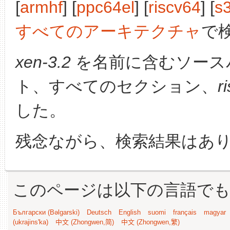
[
armhf
] [
ppc64el
] [
riscv64
] [
s
すべてのアーキテクチャ
で
xen-3.2
を名前に含むソース
ト、すべてのセクション、
r
した。
残念ながら、検索結果はあ
このページは以下の言語で
Български (Bəlgarski)
Deutsch
English
suomi
français
magyar
(ukrajins'ka)
中文 (Zhongwen,简)
中文 (Zhongwen,繁)