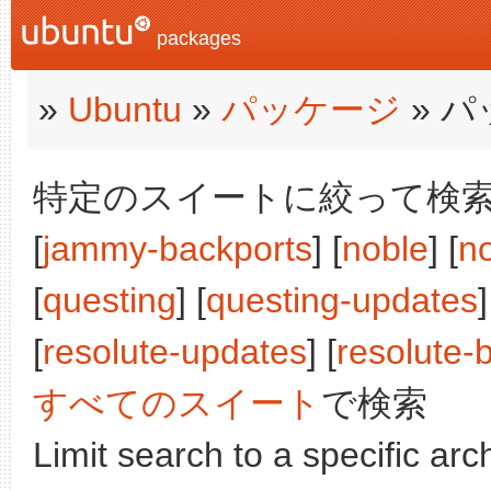
packages
»
Ubuntu
»
パッケージ
» 
特定のスイートに絞って検索:
[
jammy-backports
] [
noble
] [
n
[
questing
] [
questing-updates
]
[
resolute-updates
] [
resolute-
すべてのスイート
で検索
Limit search to a specific arch