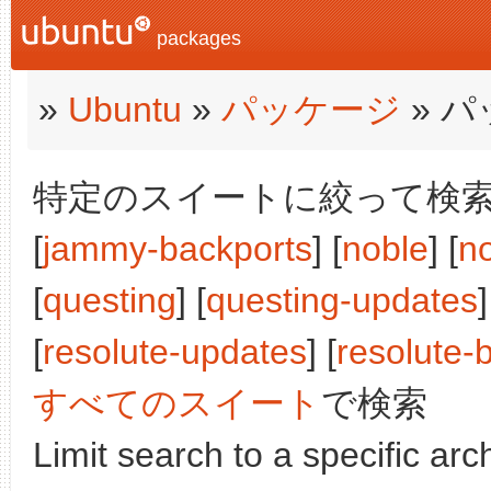
packages
»
Ubuntu
»
パッケージ
» 
特定のスイートに絞って検索:
[
jammy-backports
] [
noble
] [
n
[
questing
] [
questing-updates
]
[
resolute-updates
] [
resolute-
すべてのスイート
で検索
Limit search to a specific arch