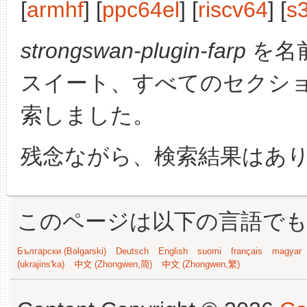
[
armhf
] [
ppc64el
] [
riscv64
] [
s
strongswan-plugin-farp
を名
スイート、すべてのセクシ
索しました。
残念ながら、検索結果はあ
このページは以下の言語で
Български (Bəlgarski)
Deutsch
English
suomi
français
magyar
(ukrajins'ka)
中文 (Zhongwen,简)
中文 (Zhongwen,繁)