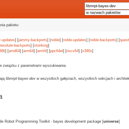
nia pakietu
-updates
] [
jammy-backports
] [
noble
] [
noble-updates
] [
noble-backports
] [
quest
resolute-backports
] [
stonking
]
386
] [
amd64
] [
arm64
] [
armhf
] [
ppc64el
] [
riscv64
] [
s390x
]
 w związku z parametrami wyszukiwania.
rają
libmrpt-bayes-dev
w wszystkich gałęziach, wszystkich sekcjach i archite
a
bile Robot Programming Toolkit - bayes development package [
universe
]