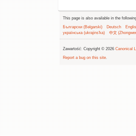
This page is also available in the followi
Български (Bəlgarski)
Deutsch
Engli
українська (ukrajins'ka)
中文 (Zhongwe
Zawartość: Copyright © 2026
Canonical L
Report a bug on this site
.