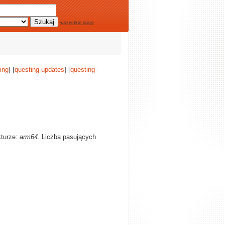
wszystkie opcje
ing
] [
questing-updates
] [
questing-
kturze:
arm64
. Liczba pasujących