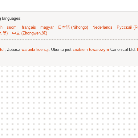
ng languages:
sh
suomi
français
magyar
日本語 (Nihongo)
Nederlands
Русский (Ru
n,简)
中文 (Zhongwen,繁)
td.
; Zobacz
warunki licencji
. Ubuntu jest
znakiem towarowym
Canonical Ltd.