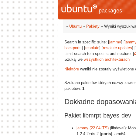
packages
»
Ubuntu
»
Pakiety
» Wyniki wyszukiwa
Search in specific suite: [
jammy
] [
jammy
backports
] [
resolute
] [
resolute-updates
] [
Limit search to a specific architecture: [
i
Szukaj we
wszystkich architekturach
Niektóre
wyniki nie zostały wyświetlone
Szukano pakietów których nazwy zawie
pakietów:
1
.
Dokładne dopasowani
Pakiet libmrpt-bayes-dev
jammy (22.04LTS)
(libdevel): Mo
1:2.4.2+ds-2 [
ports
]: arm64