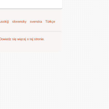
sskij)
slovensky
svenska
Türkçe
Dowiedz się więcej o tej stronie
.