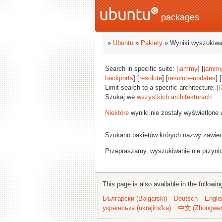
packages
»
Ubuntu
»
Pakiety
» Wyniki wyszukiwa
Search in specific suite: [
jammy
] [
jammy
backports
] [
resolute
] [
resolute-updates
] [
Limit search to a specific architecture: [
i
Szukaj we
wszystkich architekturach
Niektóre
wyniki nie zostały wyświetlone
Szukano pakietów których nazwy zawie
Przepraszamy, wyszukiwanie nie przynios
This page is also available in the followi
Български (Bəlgarski)
Deutsch
Engli
українська (ukrajins'ka)
中文 (Zhongwe