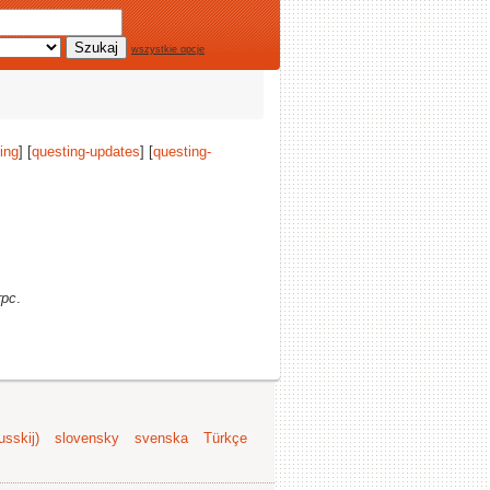
wszystkie opcje
ing
] [
questing-updates
] [
questing-
rpc
.
sskij)
slovensky
svenska
Türkçe