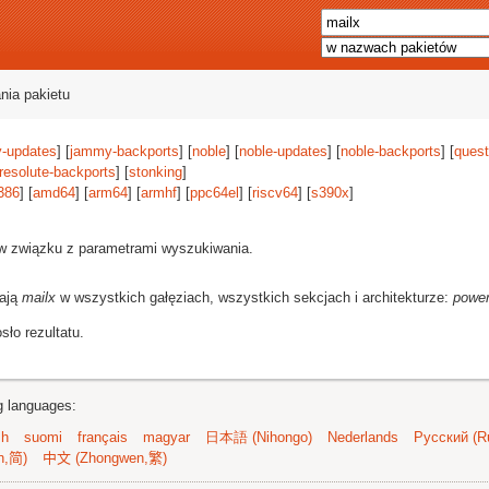
nia pakietu
-updates
] [
jammy-backports
] [
noble
] [
noble-updates
] [
noble-backports
] [
quest
resolute-backports
] [
stonking
]
386
] [
amd64
] [
arm64
] [
armhf
] [
ppc64el
] [
riscv64
] [
s390x
]
 w związku z parametrami wyszukiwania.
rają
mailx
w wszystkich gałęziach, wszystkich sekcjach i architekturze:
powe
ło rezultatu.
ng languages:
sh
suomi
français
magyar
日本語 (Nihongo)
Nederlands
Русский (Ru
n,简)
中文 (Zhongwen,繁)