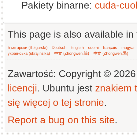
Pakiety binarne:
cuda-cuo
This page is also available in
Български (Bəlgarski)
Deutsch
English
suomi
français
magyar
українська (ukrajins'ka)
中文 (Zhongwen,简)
中文 (Zhongwen,繁)
Zawartość: Copyright © 202
licencji
. Ubuntu jest
znakiem
się więcej o tej stronie
.
Report a bug on this site
.