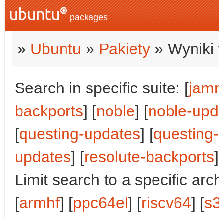
packages
»
Ubuntu
»
Pakiety
» Wyniki 
Search in specific suite: [
jam
backports
] [
noble
] [
noble-upd
[
questing-updates
] [
questing
updates
] [
resolute-backports
]
Limit search to a specific arch
[
armhf
] [
ppc64el
] [
riscv64
] [
s