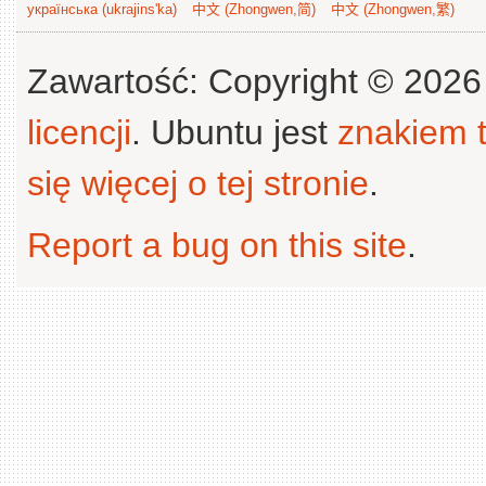
українська (ukrajins'ka)
中文 (Zhongwen,简)
中文 (Zhongwen,繁)
Zawartość: Copyright © 202
licencji
. Ubuntu jest
znakiem
się więcej o tej stronie
.
Report a bug on this site
.