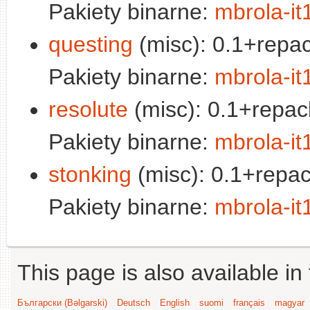
Pakiety binarne:
mbrola-it
questing
(misc): 0.1+repac
Pakiety binarne:
mbrola-it
resolute
(misc): 0.1+repac
Pakiety binarne:
mbrola-it
stonking
(misc): 0.1+repac
Pakiety binarne:
mbrola-it
This page is also available in
Български (Bəlgarski)
Deutsch
English
suomi
français
magyar