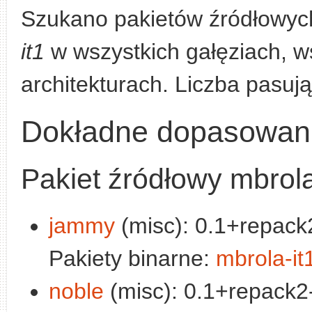
Szukano pakietów źródłowyc
it1
w wszystkich gałęziach, ws
architekturach. Liczba pasuj
Dokładne dopasowan
Pakiet źródłowy mbrola
jammy
(misc): 0.1+repack2
Pakiety binarne:
mbrola-it
noble
(misc): 0.1+repack2-