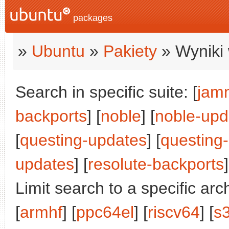
packages
»
Ubuntu
»
Pakiety
» Wyniki 
Search in specific suite: [
jam
backports
] [
noble
] [
noble-upd
[
questing-updates
] [
questing
updates
] [
resolute-backports
]
Limit search to a specific arch
[
armhf
] [
ppc64el
] [
riscv64
] [
s