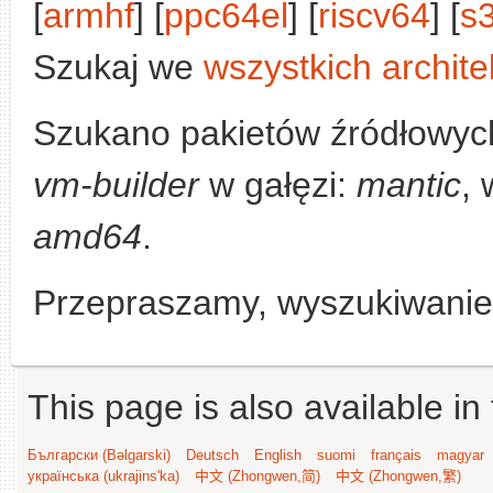
[
armhf
] [
ppc64el
] [
riscv64
] [
s
Szukaj we
wszystkich archite
Szukano pakietów źródłowyc
vm-builder
w gałęzi:
mantic
, 
amd64
.
Przepraszamy, wyszukiwanie n
This page is also available in
Български (Bəlgarski)
Deutsch
English
suomi
français
magyar
українська (ukrajins'ka)
中文 (Zhongwen,简)
中文 (Zhongwen,繁)