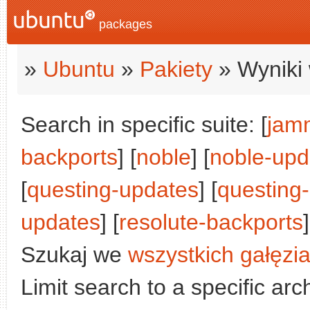
packages
»
Ubuntu
»
Pakiety
» Wyniki 
Search in specific suite: [
jam
backports
] [
noble
] [
noble-upd
[
questing-updates
] [
questing
updates
] [
resolute-backports
]
Szukaj we
wszystkich gałęzi
Limit search to a specific arch